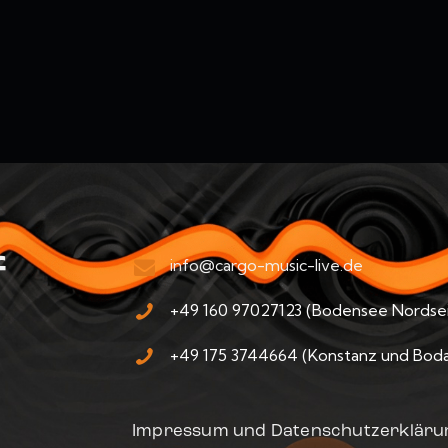
f
info@cargo-music-live.de
+49 160 97027123 (Bodensee Nordsei
+49 175 3744664 (Konstanz und Bod
Impressum und Datenschutzerkläru