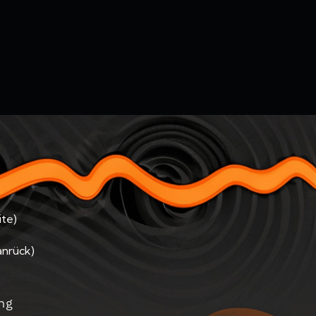
te)
anrück)
ng