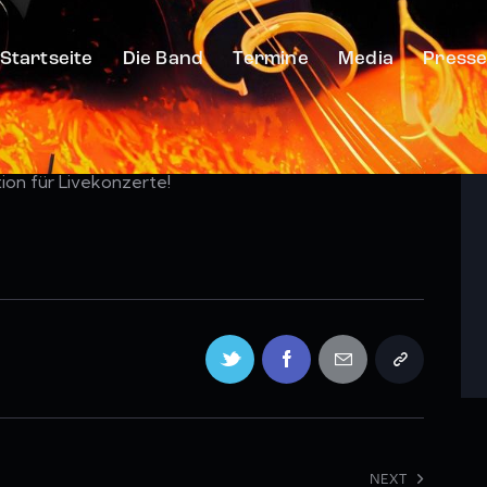
Startseite
Die Band
Termine
Media
Press
lle die es nicht wissen: Es heisst DER Torkel und dort
 früher fleißig gekeltert… Heute ist das eine ideale
ion für Livekonzerte!
NEXT