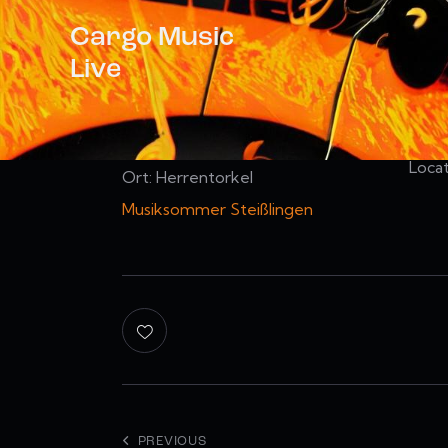
Cargo Music
Live
Datum:
26. Juni 2026
Für a
wurde
Uhrzeit:
19:00
Locat
Ort:
Herrentorkel
Musiksommer Steißlingen
PREVIOUS